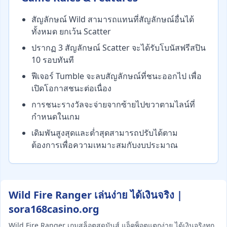
สัญลักษณ์ Wild สามารถแทนที่สัญลักษณ์อื่นได้
ทั้งหมด ยกเว้น Scatter
ปรากฏ 3 สัญลักษณ์ Scatter จะได้รับโบนัสฟรีสปิน
10 รอบทันที
ฟีเจอร์ Tumble จะลบสัญลักษณ์ที่ชนะออกไป เพื่อ
เปิดโอกาสชนะต่อเนื่อง
การชนะรางวัลจะจ่ายจากซ้ายไปขวาตามไลน์ที่
กำหนดในเกม
เดิมพันสูงสุดและต่ำสุดสามารถปรับได้ตาม
ต้องการเพื่อความเหมาะสมกับงบประมาณ
Wild Fire Ranger เล่นง่าย ได้เงินจริง |
sora168casino.org
Wild Fire Ranger เกมสล็อตสุดมันส์ แจ็คพ็อตแตกง่าย ได้เงินจริงทุก