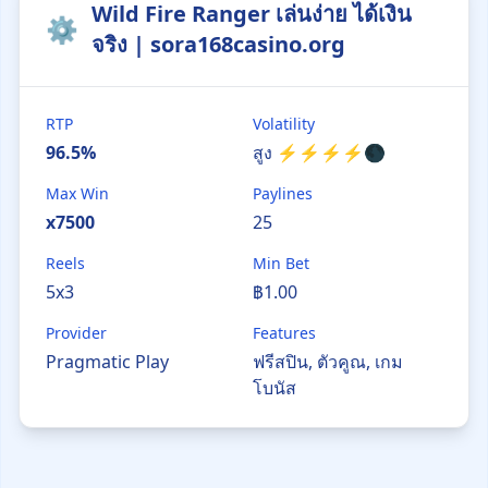
Wild Fire Ranger เล่นง่าย ได้เงิน
⚙️
จริง | sora168casino.org
RTP
Volatility
96.5%
สูง ⚡⚡⚡⚡🌑
Max Win
Paylines
x7500
25
Reels
Min Bet
5x3
฿1.00
Provider
Features
Pragmatic Play
ฟรีสปิน, ตัวคูณ, เกม
โบนัส