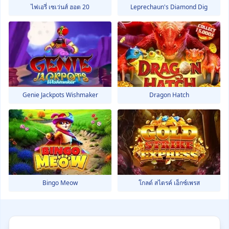
ไฟเอรี่ เซเว่นส์ ฮอต 20
Leprechaun's Diamond Dig
Genie Jackpots Wishmaker
Dragon Hatch
Bingo Meow
โกลด์ สไตรค์ เอ็กซ์เพรส