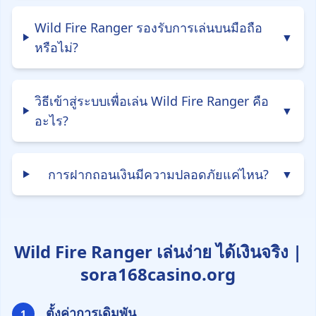
Wild Fire Ranger รองรับการเล่นบนมือถือ
▼
หรือไม่?
วิธีเข้าสู่ระบบเพื่อเล่น Wild Fire Ranger คือ
▼
อะไร?
การฝากถอนเงินมีความปลอดภัยแค่ไหน?
▼
Wild Fire Ranger เล่นง่าย ได้เงินจริง |
sora168casino.org
ตั้งค่าการเดิมพัน
1