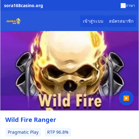
sora168casino.org
ภาษา
เข้าสู่ระบบ
สมัครสมาชิก
▶
Wild Fire Ranger
Pragmatic Play
RTP 96.8%