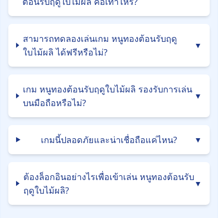
ต้อนรับฤดูใบไม้ผลิ คือเท่าไหร่?
สามารถทดลองเล่นเกม หนูทองต้อนรับฤดู
▼
ใบไม้ผลิ ได้ฟรีหรือไม่?
เกม หนูทองต้อนรับฤดูใบไม้ผลิ รองรับการเล่น
▼
บนมือถือหรือไม่?
เกมนี้ปลอดภัยและน่าเชื่อถือแค่ไหน?
▼
ต้องล็อกอินอย่างไรเพื่อเข้าเล่น หนูทองต้อนรับ
▼
ฤดูใบไม้ผลิ?