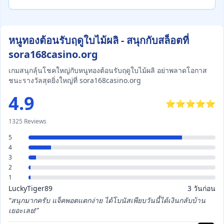
หนูทองต้อนรับฤดูใบไม้ผลิ - สนุกกับสล็อตที่
sora168casino.org
เกมสนุกลุ้นโชคใหญ่กับหนูทองต้อนรับฤดูใบไม้ผลิ อย่าพลาดโอกาส
ชนะรางวัลสุดยิ่งใหญ่ที่ sora168casino.org
4.9
⭐⭐⭐⭐⭐
1325 Reviews
5
4
3
2
1
LuckyTiger89
3 วันก่อน
“สนุกมากครับ แจ็คพอตแตกง่าย ได้โบนัสเพียบวันนี้ได้เงินกลับบ้าน
เยอะเลย!”