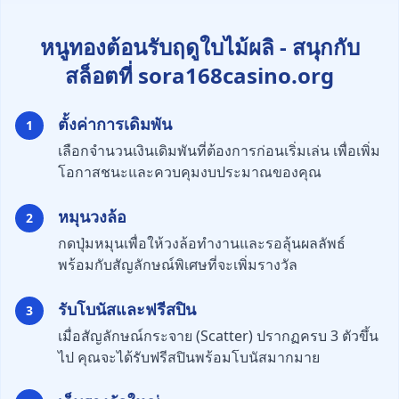
หนูทองต้อนรับฤดูใบไม้ผลิ - สนุกกับ
สล็อตที่ sora168casino.org
ตั้งค่าการเดิมพัน
1
เลือกจำนวนเงินเดิมพันที่ต้องการก่อนเริ่มเล่น เพื่อเพิ่ม
โอกาสชนะและควบคุมงบประมาณของคุณ
หมุนวงล้อ
2
กดปุ่มหมุนเพื่อให้วงล้อทำงานและรอลุ้นผลลัพธ์
พร้อมกับสัญลักษณ์พิเศษที่จะเพิ่มรางวัล
รับโบนัสและฟรีสปิน
3
เมื่อสัญลักษณ์กระจาย (Scatter) ปรากฏครบ 3 ตัวขึ้น
ไป คุณจะได้รับฟรีสปินพร้อมโบนัสมากมาย