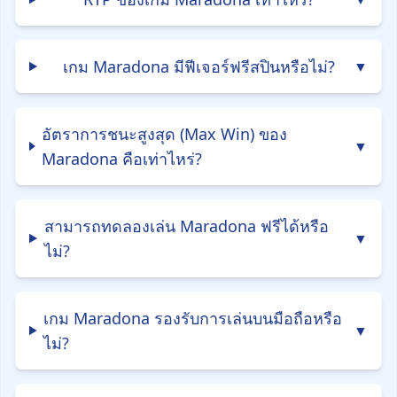
เกม Maradona มีฟีเจอร์ฟรีสปินหรือไม่?
▼
อัตราการชนะสูงสุด (Max Win) ของ
▼
Maradona คือเท่าไหร่?
สามารถทดลองเล่น Maradona ฟรีได้หรือ
▼
ไม่?
เกม Maradona รองรับการเล่นบนมือถือหรือ
▼
ไม่?